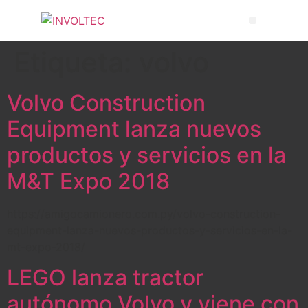
Etiqueta:
volvo
Volvo Construction
Equipment lanza nuevos
productos y servicios en la
M&T Expo 2018
https://amigocamionero.com.py/volvo-construction-
equipment-lanza-nuevos-productos-y-servicios-en-la-
mt-expo-2018/
LEGO lanza tractor
autónomo Volvo y viene con