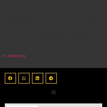
La LX1 ofrece aproximadamente el 50% de eficiencia de
combustible durante las pruebas La cargadora híbrida
eléctrica híbrida LX1 de Volvo Construction Equipment
ha sobresalido durante cientos de horas de pruebas en
el mundo real, logrando alrededor de un 50% de mejora
en la eficiencia de combustible en comparación con sus
contrapartes convencionales. 1860×1050-LX1-entrega-
alrededor-50-por ciento […]
←
anteriores