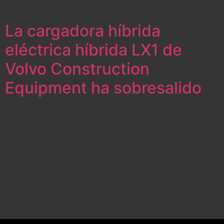
vez más estamos ampliando nuestra […]
La cargadora híbrida
eléctrica híbrida LX1 de
Volvo Construction
Equipment ha sobresalido
La LX1 ofrece aproximadamente el 50% de eficiencia de
combustible durante las pruebas La cargadora híbrida
eléctrica híbrida LX1 de Volvo Construction Equipment
ha sobresalido durante cientos de horas de pruebas en
el mundo real, logrando alrededor de un 50% de mejora
en la eficiencia de combustible en comparación con sus
contrapartes convencionales. 1860×1050-LX1-entrega-
alrededor-50-por ciento […]