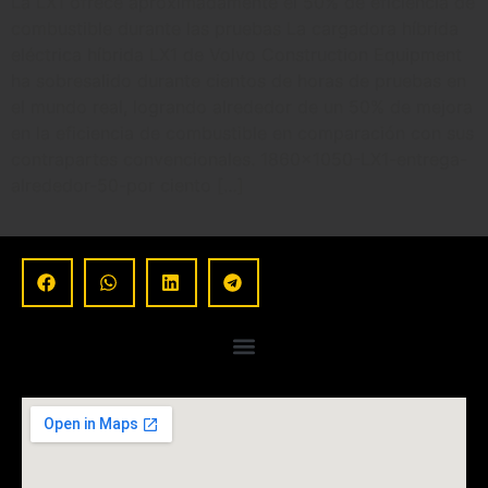
La LX1 ofrece aproximadamente el 50% de eficiencia de
combustible durante las pruebas La cargadora híbrida
eléctrica híbrida LX1 de Volvo Construction Equipment
ha sobresalido durante cientos de horas de pruebas en
el mundo real, logrando alrededor de un 50% de mejora
en la eficiencia de combustible en comparación con sus
contrapartes convencionales. 1860×1050-LX1-entrega-
alrededor-50-por ciento […]