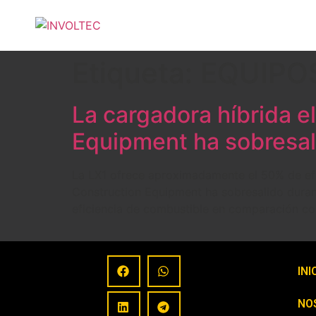
Etiqueta:
EQUIPO
La cargadora híbrida e
Equipment ha sobresal
La LX1 ofrece aproximadamente el 50% de efic
Construction Equipment ha sobresalido duran
eficiencia de combustible en comparación c
INI
NO