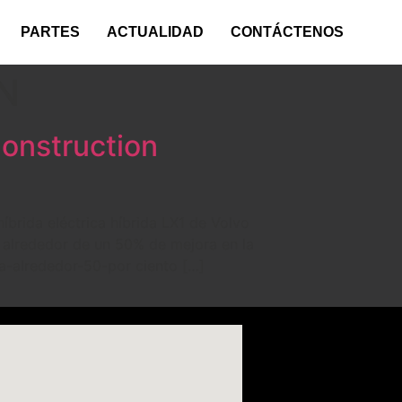
PARTES
ACTUALIDAD
CONTÁCTENOS
N
Construction
brida eléctrica híbrida LX1 de Volvo
 alrededor de un 50% de mejora en la
a-alrededor-50-por ciento […]