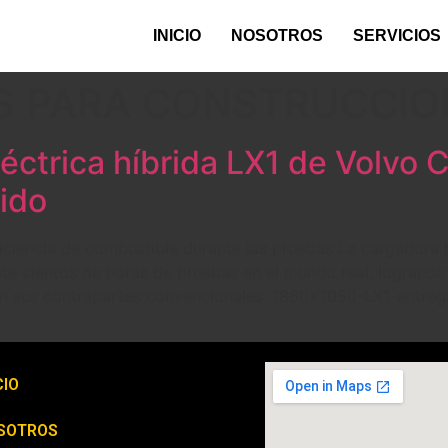
INICIO
NOSOTROS
SERVICIOS
S PARA CONSTRUCCIO
léctrica híbrida LX1 de Volvo 
ido
iencia de combustible durante las pruebas La cargadora hí
te cientos de horas de pruebas en el mundo real, logrando
on sus contrapartes convencionales. 1860×1050-LX1-entreg
CIO
SOTROS