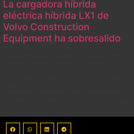
La cargadora híbrida
eléctrica híbrida LX1 de
Volvo Construction
Equipment ha sobresalido
La LX1 ofrece aproximadamente el 50% de eficiencia de
combustible durante las pruebas La cargadora híbrida
eléctrica híbrida LX1 de Volvo Construction Equipment
ha sobresalido durante cientos de horas de pruebas en
el mundo real, logrando alrededor de un 50% de mejora
en la eficiencia de combustible en comparación con sus
contrapartes convencionales. 1860×1050-LX1-entrega-
alrededor-50-por ciento […]