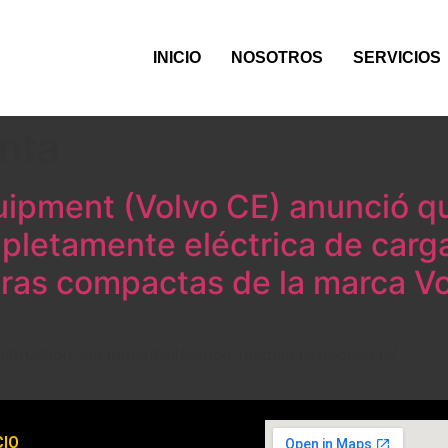
INICIO
NOSOTROS
SERVICIOS
nta
uipment (Volvo CE) anunció 
pletamente eléctrica de carg
as compactas de la marca Vo
nstruction-equipment-electrico-maquinas-pequenas/
CIO