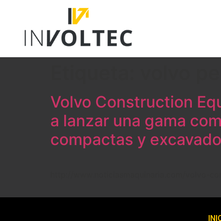
Etiqueta:
volvo pe
Volvo Construction Eq
a lanzar una gama com
compactas y excavador
http://www.noticiasmaquinaria.com/volvo-co
INI