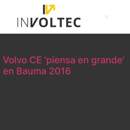
Etiqueta:
venta
Volvo CE ‘piensa en grande’
en Bauma 2016
Incidiendo en la confianza a largo plazo que demuestra
esta compañía en el mercado, las personas que visiten
este año el stand de Volvo Construction Equipment en
Bauma podrán ver varios productos destacados,
incluyendo los equipos más grandes que ha fabricado la
compañía a lo largo de su historia.