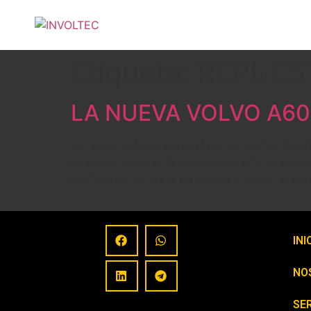
Etiqueta:
REPUES
LA NUEVA VOLVO A6
La nueva volqueta articulada de VOLVO A60H t
se puede mejorar la productividad y rendimie
por VOLVO en el sur de Suecia y tomó un par
INI
NO
SER