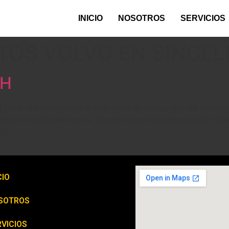
INICIO
NOSOTROS
SERVICIOS
TOS VOLVO EN SINCEL
0H
iene una capacidad mas grande de carga que las anteriores
ntos en cualquier sector donde estas volquetas están trab
 […]
CIO
SOTROS
VICIOS