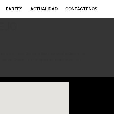
PARTES
ACTUALIDAD
CONTÁCTENOS
EJO
 versiones de este tipo, lo cual indica que
ajando. Quince prototipos se construyeron