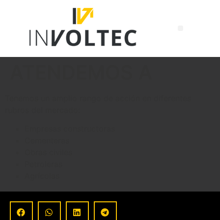
ATENDEMOS A
Tenemos un amplio rango de acción en diferentes
rubros del mercado:
Empresas constructoras
Cementeras
Obras civiles
Petroleras
Agrícolas